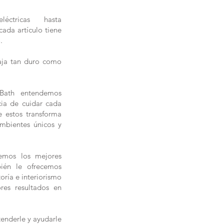
éctricas hasta
ada artículo tiene
.
baja tan duro como
Bath entendemos
cia de cuidar cada
 estos transforma
mbientes únicos y
emos los mejores
ién le ofrecemos
toría e interiorismo
ores resultados en
enderle y ayudarle