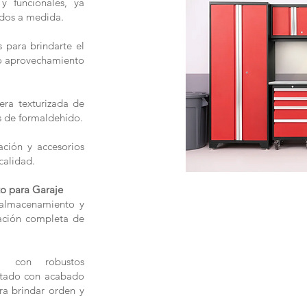
 y funcionales, ya
ados a medida.
 para brindarte el
o aprovechamiento
era texturizada de
s de formaldehído.
ación y accesorios
calidad.
o para Garaje
 almacenamiento y
ación completa de
a con robustos
ntado con acabado
ra brindar orden y