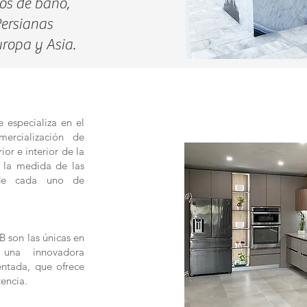
os de baño,
Persianas
uropa y Asia.
 especializa en el
mercialización de
ior e interior de la
a la medida de las
s de cada uno de
B son las únicas en
 una innovadora
entada, que ofrece
tencia.