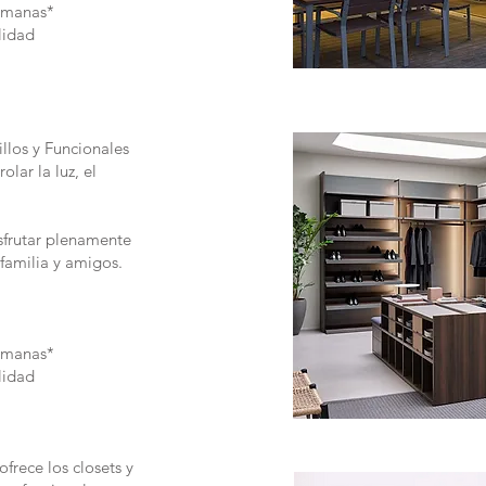
semanas*
lidad
illos y Funcionales
lar la luz, el
isfrutar plenamente
 familia y amigos.
semanas*
lidad
frece los closets y