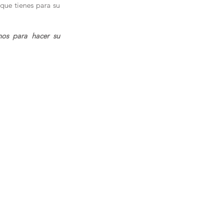
 que tienes para su
nos para hacer su
NUEVOS
GOLAS
Le invita
newslette
sobre nu
AGES
promocion