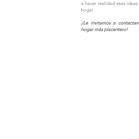
a hacer realidad esas ideas
hogar.
¡Le invitamos a contactar
hogar más placentero!
PER
EMPRESA
COCINAS
GAR
EXTERIORES