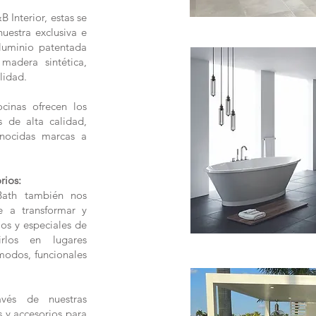
 Interior, estas se
uestra exclusiva e
aluminio patentada
madera sintética,
lidad.
cinas ofrecen los
s de alta calidad,
onocidas marcas a
rios:
Bath también nos
e a transformar y
os y especiales de
irlos en lugares
modos, funcionales
vés de nuestras
s y accesorios para