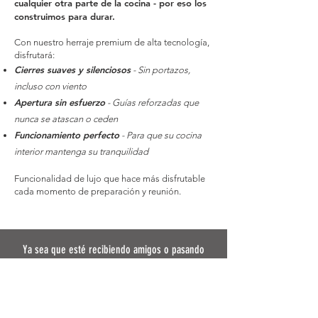
cualquier otra parte de la cocina - por eso los
construimos para durar.
Con nuestro herraje premium de alta tecnología,
disfrutará:
Cierres suaves y silenciosos
- Sin portazos,
incluso con viento
Apertura sin esfuerzo
- Guías reforzadas que
nunca se atascan o ceden
Funcionamiento perfecto
- Para que su cocina
interior mantenga su tranquilidad
Funcionalidad de lujo que hace más disfrutable
cada momento de preparación y reunión.
Ya sea que esté recibiendo amigos o pasando
tiempo de calidad con su familia, nuestras
cocinas interiores están diseñadas para brindar
el más alto nivel de disfrute y satisfacción.