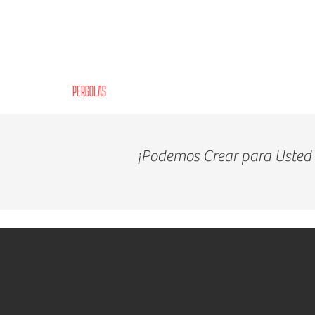
NAS INTERIORES
PERGOLAS
VANITIES
CLOSETS
GARAGES
EMPRESA
¡Podemos Crear para Usted e