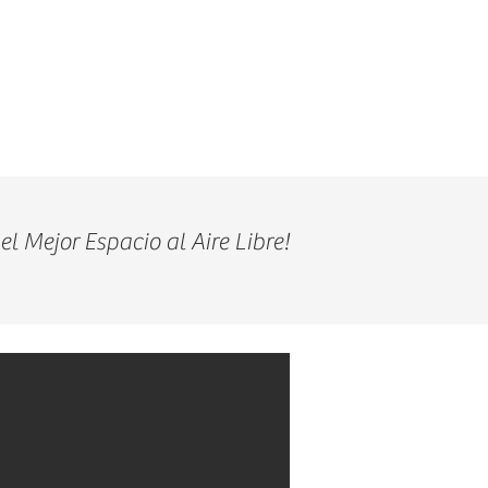
1-305-848-5912
CONTACTO
COCINAS EXTERIORES
BLOG
l Mejor Espacio al Aire Libre!