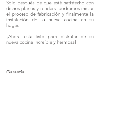
Solo después de que esté satisfecho con
dichos planos y renders, podremos iniciar
el proceso de fabricación y finalmente la
instalación de su nueva cocina en su
hogar.
¡Ahora está listo para disfrutar de su
nueva cocina increíble y hermosa!
Garantía
Ofrecemos una garantía de 15 años en los
gabinetes de la cocina.
Las garantías de los accesorios varian
según el fabricante.
Tiempo de Entrega
Los tiempos de entrega varían para todas
las cocinas, dependiendo de todo tipo de
factores. Por lo general, puede contar con
que su cocina llegará en un plazo de 14 a