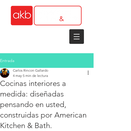
1-305-848-5912
Entrada
Carlos Rincon Gallardo
4 may
5 min de lectura
Cocinas interiores a
medida: diseñadas
pensando en usted,
construidas por American
Kitchen & Bath.