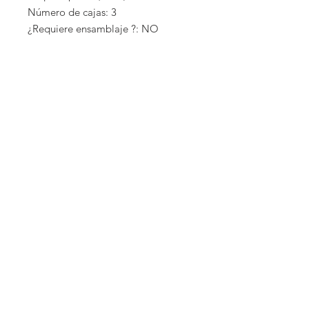
Número de cajas: 3
¿Requiere ensamblaje ?: NO
País de fabricación: España
Advertencia de la Propuesta 65 de
California requerida: NO
EMPRESA
COCINAS EXTERIORES
COCINAS INTERIORES
CLOSETS
PERGOLAS
BAÑOS
GARAGES
PRIVACIDAD
TÉRMINOSY CONDICIONES
TÉRMINOS DE USO
CONTACTO