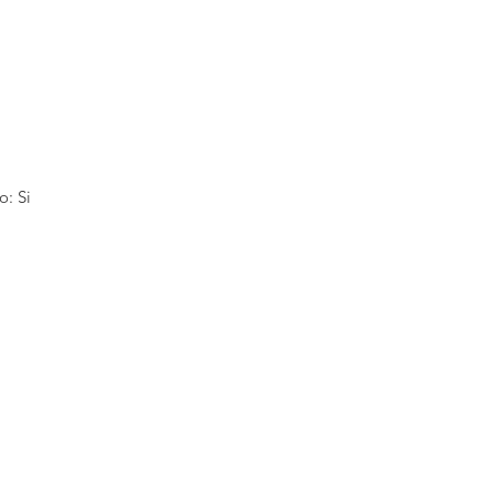
o: Si
NUEVOS
GOLAS
Le invita
newslette
sobre nu