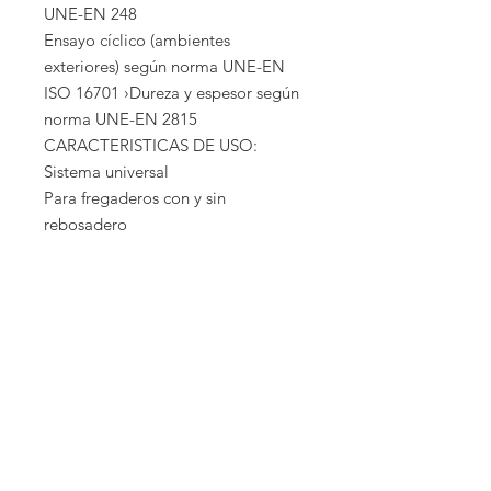
UNE-EN 248
Ensayo cíclico (ambientes
exteriores) según norma UNE-EN
ISO 16701 ›Dureza y espesor según
norma UNE-EN 2815
CARACTERISTICAS DE USO:
Sistema universal
Para fregaderos con y sin
rebosadero
EMPRESA
COCINAS EXTERIORES
COCINAS INTERIORES
CLOSETS
PERGOLAS
BAÑOS
GARAGES
PRIVACIDAD