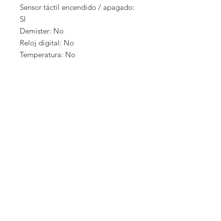
Sensor táctil encendido / apagado:
SI
Demister: No
Reloj digital: No
Temperatura: No
EMPRESA
COCINAS EXTERIORES
COCINAS INTERIORES
CLOSETS
PERGOLAS
BAÑOS
GARAGES
PRIVACIDAD
TÉRMINOSY CONDICIONES
TÉRMINOS DE USO
CONTACTO